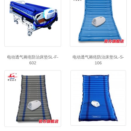
电动透气褥疮防治床垫SL-F-
电动透气褥疮防治床垫SL-S-
602
106