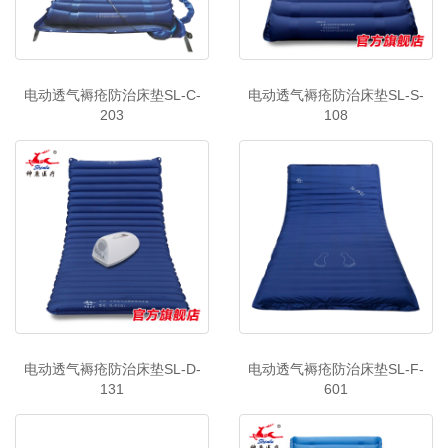
电动透气褥疮防治床垫SL-C-
电动透气褥疮防治床垫SL-S-
203
108
电动透气褥疮防治床垫SL-D-
电动透气褥疮防治床垫SL-F-
131
601